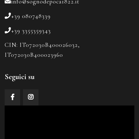
info@sognodepoca1822.it
+39 080748339
+39 3355359343
CIN: IT072030B400026032,
IT072030B400023960
Seguici su